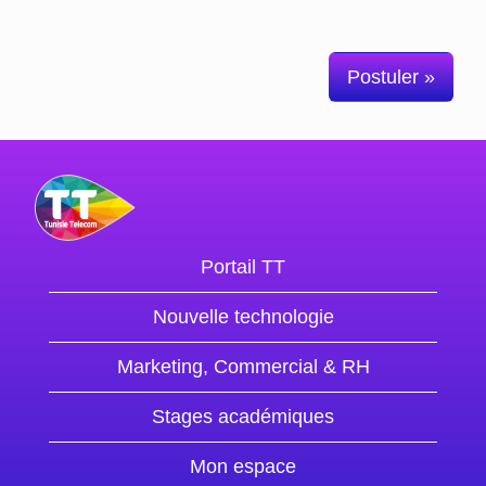
Postuler »
Portail TT
Nouvelle technologie
Marketing, Commercial & RH
Stages académiques
Mon espace